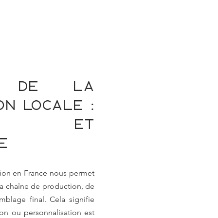
ct de la 
on locale : 
ise et 
é
tion en France nous permet 
la chaîne de production, de 
blage final. Cela signifie 
n ou personnalisation est 