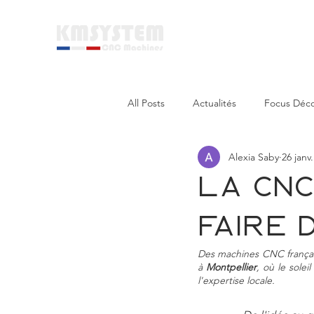
ACCUEIL
All Posts
Actualités
Focus Déc
Alexia Saby
26 janv.
La CNC
faire 
Des machines CNC français
à 
Montpellier
, où le solei
l'expertise locale.