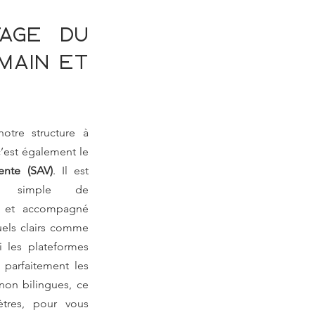
tage du 
main et 
otre structure à 
taille humaine, c’est également le 
ente (SAV)
. Il est 
, simple de 
 et accompagné 
uels clairs comme 
i les plateformes 
arfaitement les 
non bilingues, ce 
tres, pour vous 