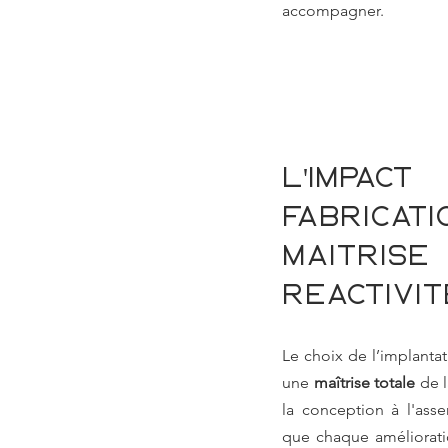
accompagner.
L'impa
fabricati
maîtr
réactivit
Le choix de l’implanta
une 
maîtrise totale
 de 
la conception à l'assem
que chaque amélioratio