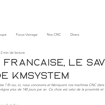
CNC
SECTEURS D'ACTIVITES
L'ENTREPRISE
oupe
Focus Usinage
Nos CNC
Divers
2 min de lecture
 française, le sav
de KMSYSTEM
e ? Et oui, ici, nous concevons et fabriquons nos machines CNC dans l
l règne plus de 140 jours par an. Ce choix est celui de la proximité et d