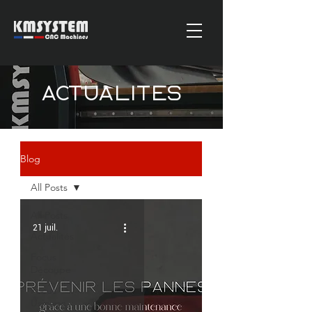
actualites
Blog
All Posts
All Posts
21 juil.
Actualités
Focus
Découpe
Focus
Usinage