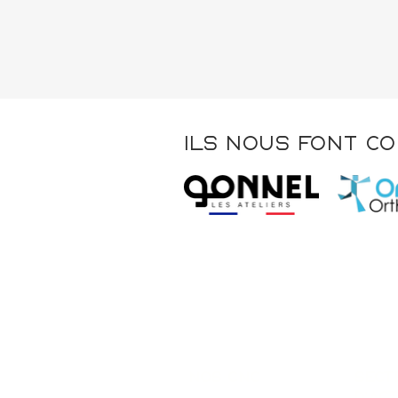
cnc double z
ils nous font c
nos CNC
SECT
D'ACT