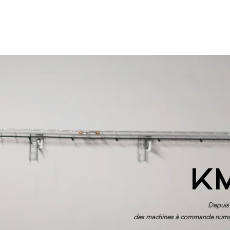
CNC
SECTEURS D'ACTIVITES
L'ENTREPRISE
k
Depuis 
des machines
à commande numé