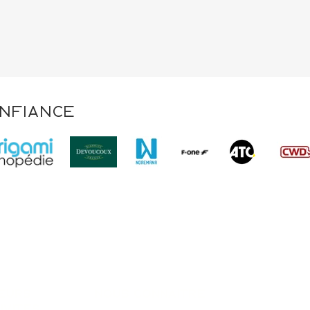
onfiance
VOTRE VISI
INNOVATIO
EURS
NOUS CONNAÏTRE
IVITES