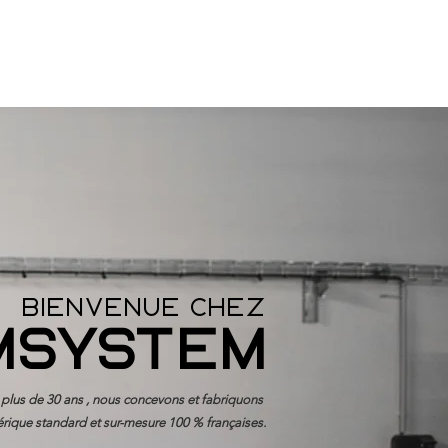
CONTACT
bienvenue chez
msystem
plus de 30 ans , nous concevons et fabriquons
rique
standard et sur-mesure 100 % françaises.