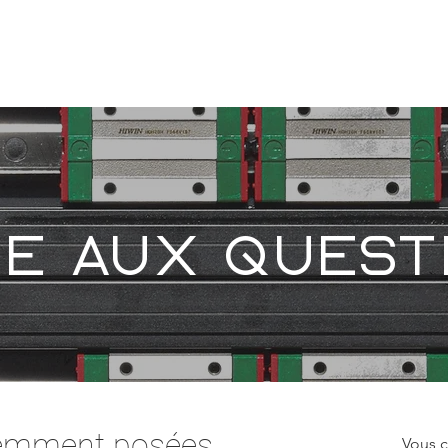
CNC
SECTEURS D'ACTIVITES
L'ENTREPRISE
re aux quest
uemment posées