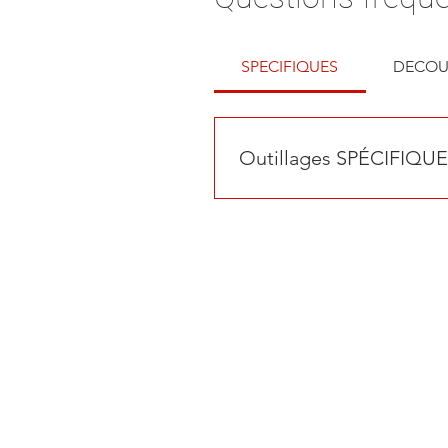
SPECIFIQUES
DECOU
Outillages SPÉCIFIQU
Scie à ruban : 1 à 6 lames Ag
: Possibilité de développer e
nos CNC
SECT