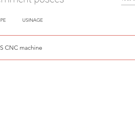
PE
USINAGE
ES CNC machine
régat : +/- 45 forêts simultanésFeutre et marqueur sur textiles
t d'intégrer de nouveaux outillages spécifiques selon vos contr
VOTRE VISI
INNOVATIO
EURS
NOUS CONNAÏTRE