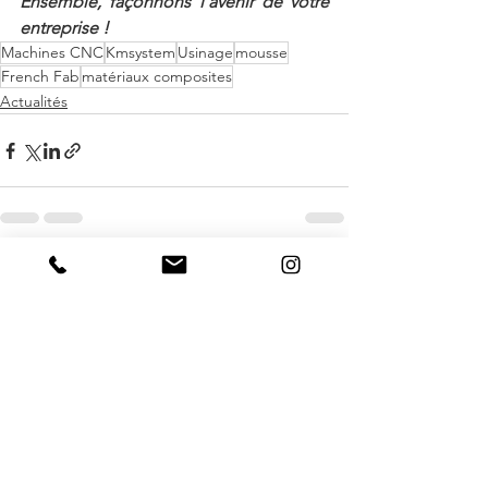
Ensemble, façonnons l’avenir de votre 
entreprise !
Machines CNC
Kmsystem
Usinage
mousse
French Fab
matériaux composites
Actualités
Voir tout
Posts récents