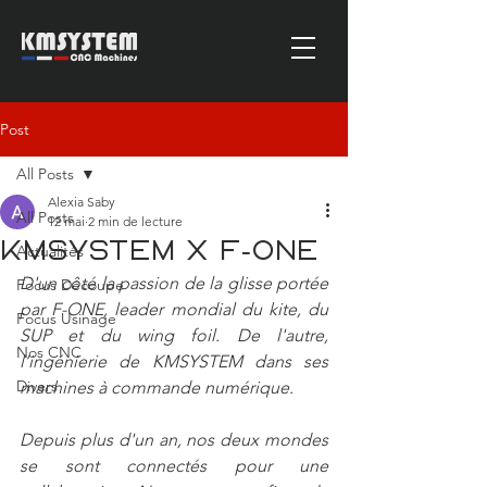
Post
All Posts
Alexia Saby
All Posts
12 mai
2 min de lecture
KMSYSTEM x F-ONE
Actualités
D'un côté la passion de la glisse portée 
Focus Découpe
par F-ONE, leader mondial du kite, du 
Focus Usinage
SUP et du wing foil. De l'autre, 
Nos CNC
l’ingénierie de KMSYSTEM dans ses 
Divers
machines à commande numérique.
Depuis plus d'un an, nos deux mondes 
se sont connectés pour une 