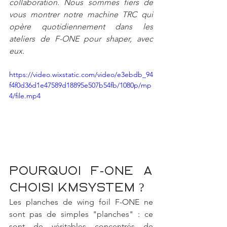
collaboration. Nous sommes fiers de 
vous montrer notre machine TRC qui 
opère quotidiennement dans les 
ateliers de F-ONE pour shaper, avec 
eux.
https://video.wixstatic.com/video/e3ebdb_94
f4f0d36d1e47589d18895e507b54fb/1080p/mp
4/file.mp4
Pourquoi F-ONE a 
choisi KMSYSTEM ?
Les planches de wing foil F-ONE ne 
sont pas de simples "planches" : ce 
sont de véritables concentrés de 